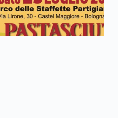
PASTASCIUTTA ANTIFASCISTA
🍝 PASTASCIUTTA ANTIFASCISTAIl prossimo 25 luglio
ricorre l’83° anniversario della caduta del fascismo. Vi
invitiamo a passare una serata insieme a tanti antifascisti come
voi.Rinnoveremo quell’evento simbolo di Resistenza della
Pastasciutta Antifascista di Casa Cervi. Quest’anno l’ANPI
dedica le pastasciutte…
LEGGI
PASTASCIUTTA
ANTIFASCISTA